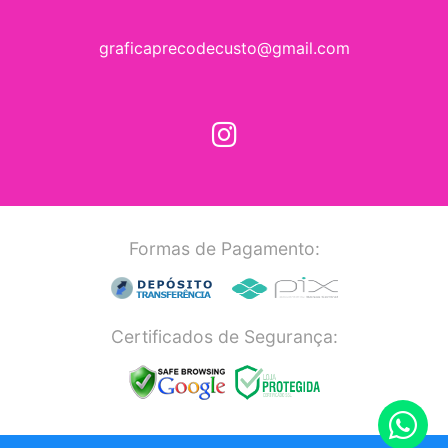
graficaprecodecusto@gmail.com
Formas de Pagamento:
Certificados de Segurança: