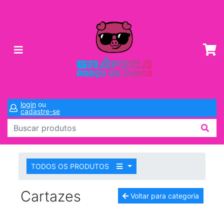
login
ou
cadastre-se
TODOS OS PRODUTOS
Cartazes
Voltar para categoria