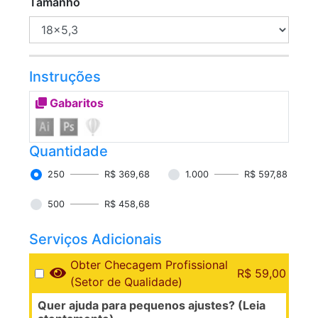
Tamanho
Instruções
Gabaritos
Quantidade
250
R$ 369,68
1.000
R$ 597,88
500
R$ 458,68
Serviços Adicionais
Obter Checagem Profissional
R$ 59,00
(Setor de Qualidade)
Quer ajuda para pequenos ajustes? (Leia