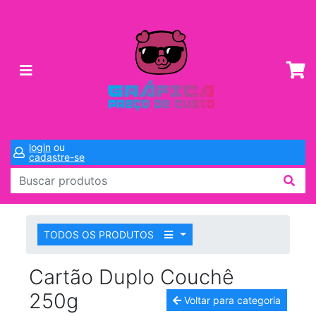
login
ou
cadastre-se
TODOS OS PRODUTOS
Cartão Duplo Couchê
250g
Voltar para categoria