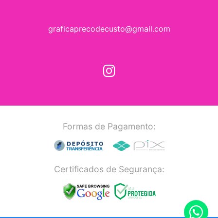
graficaprecodecusto@gmail.com
Formas de Pagamento:
Certificados de Segurança: