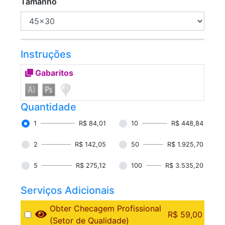
Tamanho
Instruções
Gabaritos
Quantidade
1
R$ 84,01
10
R$ 448,84
2
R$ 142,05
50
R$ 1.925,70
5
R$ 275,12
100
R$ 3.535,20
Serviços Adicionais
Obter Checagem Profissional
R$ 59,00
(Setor de Qualidade)